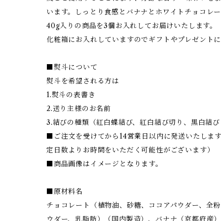
います。しっとり食感とバナナとホワイトチョコレ
40g入りの商品を3個お入れしてお届けいたします。
化粧箱にお入れしていますのでギフトやプレゼントに
■熨斗について
熨斗を希望される方は
1.熨斗の表書き
2.送り主様のお名前
3.結びの種類（紅白蝶結び、紅白結び切り、黒白結
■ご注文を受けてから14営業日以内に発送いたしま
定日数よりお時間をいただく可能性がございます）
■商品画像はイメージとなります。
■原材料名
チョコレート（植物油、砂糖、ココアパウダー、全粉
ウダー、乳脂肪）（国内製造）、バナナ（京都府産